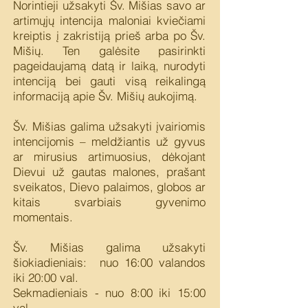
Norintieji užsakyti Šv. Mišias savo ar
artimųjų intencija maloniai kviečiami
kreiptis į zakristiją prieš arba po Šv.
Mišių. Ten galėsite pasirinkti
pageidaujamą datą ir laiką, nurodyti
intenciją bei gauti visą reikalingą
informaciją apie Šv. Mišių aukojimą.
Šv. Mišias galima užsakyti įvairiomis
intencijomis – meldžiantis už gyvus
ar mirusius artimuosius, dėkojant
Dievui už gautas malones, prašant
sveikatos, Dievo palaimos, globos ar
kitais svarbiais gyvenimo
momentais.
Šv. Mišias galima užsakyti
šiokiadieniais: nuo 16:00 valandos
iki 20:00 val.
Sekmadieniais - nuo 8:00 iki 15:00
val.