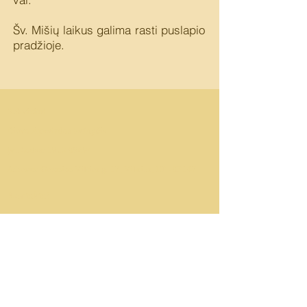
Šv. Mišių laikus galima rasti puslapio
pradžioje.
Rekvizitai
Dievo Apvaizdos bažnyčia
Įm. kodas: 1913 09694
Adresas: Gerosios Vilties g. 17, Vilnius, LT - 03147
Kontaktai
Telefonas: +37069876907
El. paštas: dievoapvaizda@gmail.com
Adresas: Gerosios Vilties g. 17, Vilnius,
LT - 03147