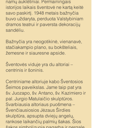
namų auklėtiniai. Permainingais
istorijos laikais šventovė ne kartą keitė
savo paskirtį. 1948 metais bažnyčia
buvo uždaryta, perduota Valstybiniam
dramos teatrui ir paversta dekoracijų
sandėliu.
Bažnyčia yra neogotikinė, vienanavė,
stačiakampio plano, su bokšteliais,
žemesne ir siauresne apside.
Šventovės viduje yra du altoriai –
centrinis ir šoninis.
Centriniame altoriuje kabo Šventosios
Šeimos paveikslas. Jame taip pat yra
šv. Juozapo, šv. Antano, šv. Kazimiero ir
pal. Jurgio Matulaičio skulptūros.
Svarbiausia altoriaus puošmena –
Švenčiausiosios Jėzaus Širdies
skulptūra, apsupta dviejų angelų,
rankose laikančių palmių šakas. Šios
šakos simbolizuoja pagarbą ir pergalę,