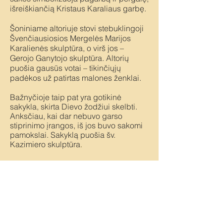
išreiškiančią Kristaus Karaliaus garbę.
Šoniniame altoriuje stovi stebuklingoji
Švenčiausiosios Mergelės Marijos
Karalienės skulptūra, o virš jos –
Gerojo Ganytojo skulptūra. Altorių
puošia gausūs votai – tikinčiųjų
padėkos už patirtas malones ženklai.
Bažnyčioje taip pat yra gotikinė
sakykla, skirta Dievo žodžiui skelbti.
Anksčiau, kai dar nebuvo garso
stiprinimo įrangos, iš jos buvo sakomi
pamokslai. Sakyklą puošia šv.
Kazimiero skulptūra
.
Rekvizitai
Dievo Apvaizdos bažnyčia
Įm. kodas: 1913 09694
Adresas: Gerosios Vilties g. 17, Vilnius, LT - 03147